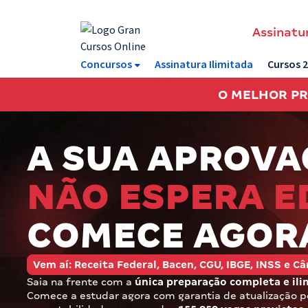
Assinatur
Assinatura Ilimitada 11
Concursos
Assinatura Ilimitada
Cursos 
Acesso a todos os cursos. Teste grátis por 7 dias!
O MELHOR P
Assinatura OAB Até Passar
Acesso ilimitado a toda preparação para o Exame da
Ordem, até você passar!
A SUA APROVA
Residências Multiprofissionais
NÃO ESPERA E
Preparação completa e intensiva para as principais
residências em saúde do Brasil
COMECE AGOR
Concursos
Vem aí: Receita Federal, Bacen, CGU, IBGE, INSS e 
Assinatura Ilimitada
Saia na frente com a
única preparação completa e ili
Cursos 20% OFF
Comece a estudar agora com garantia de atualização pó