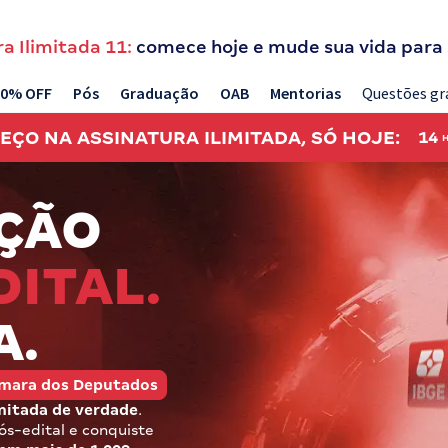
a Ilimitada 11:
comece hoje e mude sua vida para
20% OFF
Pós
Graduação
OAB
Mentorias
Questões gr
REÇO NA
ASSINATURA ILIMITADA, SÓ HOJE:
14
ÇÃO
DITAL.
A.
Câmara dos Deputados
mitada de verdade
.
s-edital e conquiste