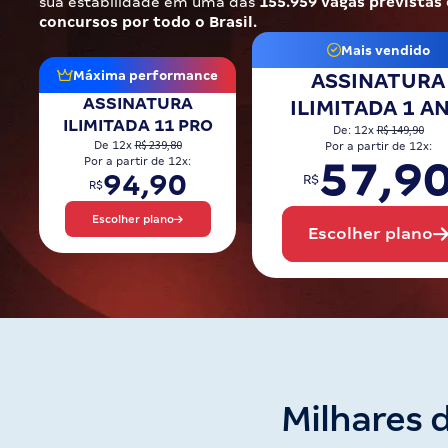
sua estabilidade em uma das
155.959 vagas previstas
Pós
concursos por todo o Brasil.
Mais vendido
Graduação
Máxima performance
ASSINATURA
ASSINATURA
ILIMITADA 1 A
OAB
ILIMITADA 11 PRO
R$ 149,90
De: 12x
R$ 239,80
De 12x
Por a partir de 12x:
Mentorias
57,9
Por a partir de 12x:
94,90
R$
R$
Questões grátis
Escolher plano
Escolher plano
Conteúdo gratuito
Blog
Aprovados
Atendimento
Milhares 