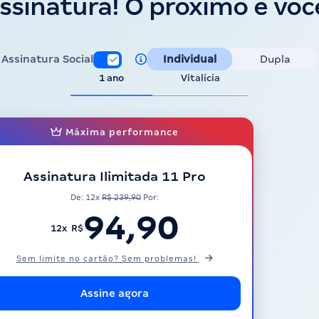
ssinatura! O próximo é voc
Assinatura Social
Individual
Dupla
1 ano
Vitalícia
Máxima performance
Assinatura Ilimitada 11 Pro
De: 12x
R$ 239,90
Por:
94,90
12x R$
Sem limite no cartão? Sem problemas!
Assine agora