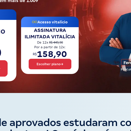
 em mais de 1.009
Acesso vitalício
ASSINATURA
NO
ILIMITADA VITALÍCIA
R$ 449,90
De 12x
0
Por a partir de 12x:
158,90
R$
Escolher plano
de aprovados estudaram c