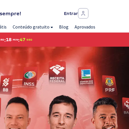
 sempre!
Entrar
átis
Conteúdo gratuito
Blog
Aprovados
:
:
18
46
HRS
MIN
SEG