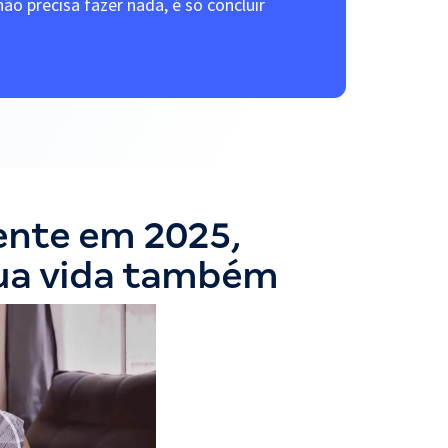
ão precisa fazer nada, é só concluir
ente em 2025,
ua vida também