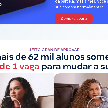
da parcela, mês a mês. Você n
sua compra normalmente!
Compre agora
JEITO GRAN DE APROVAR
is de 62 mil alunos som
 de 1 vaga
para mudar a s