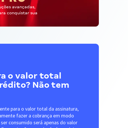
uções avançadas,
ara conquistar sua
a o valor total
crédito? Não tem
iente para o valor total da assinatura,
camente fazer a cobrança em modo
 a ser consumido será apenas do valor