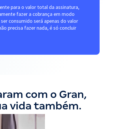
iente para o valor total da assinatura,
camente fazer a cobrança em modo
 a ser consumido será apenas do valor
ão precisa fazer nada, é só concluir
varam com o Gran,
ua vida também.