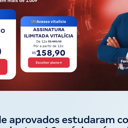
 em mais de 1.009
Acesso vitalício
ASSINATURA
NO
ILIMITADA VITALÍCIA
R$ 449,90
De 12x
0
Por a partir de 12x:
158,90
R$
Escolher plano
de aprovados estudaram c