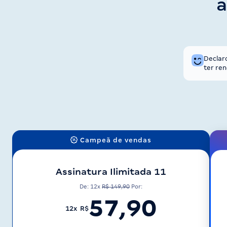
a
Declar
ter ren
Campeã de vendas
Assinatura Ilimitada 11
De: 12x
R$ 149,90
Por:
57,90
12x R$