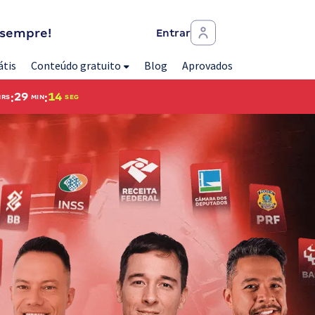
 sempre!
Entrar
átis
Conteúdo gratuito
Blog
Aprovados
:
:
29
12
HRS
MIN
SEG