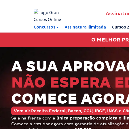
Assinatur
Assinatura Ilimitada 11
Concursos
Assinatura Ilimitada
Cursos 
Acesso a todos os cursos. Teste grátis por 7 dias!
O MELHOR P
Assinatura OAB Até Passar
Acesso ilimitado a toda preparação para o Exame da
Ordem, até você passar!
A SUA APROVA
Residências Multiprofissionais
NÃO ESPERA E
Preparação completa e intensiva para as principais
residências em saúde do Brasil
COMECE AGOR
Concursos
Vem aí: Receita Federal, Bacen, CGU, IBGE, INSS e 
Assinatura Ilimitada
Saia na frente com a
única preparação completa e ili
Cursos 20% OFF
Comece a estudar agora com garantia de atualização pó