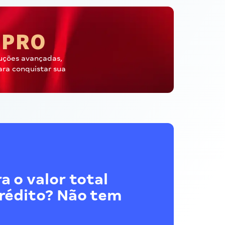
PRO
A
uções avançadas,
ara conquistar sua
a o valor total
crédito? Não tem