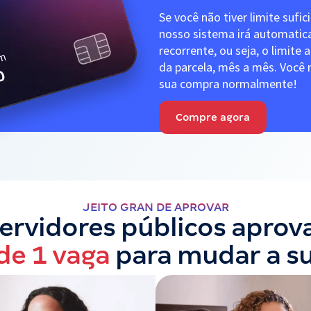
Se você não tiver limite sufic
nosso sistema irá automati
recorrente, ou seja, o limite
da parcela, mês a mês. Você n
sua compra normalmente!
Compre agora
JEITO GRAN DE APROVAR
servidores públicos apro
de 1 vaga
para mudar a s