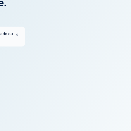
ê.
gado ou