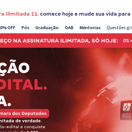
a Ilimitada 11:
comece hoje e mude sua vida para
20% OFF
Pós
Graduação
OAB
Mentorias
Questões gr
REÇO NA
ASSINATURA ILIMITADA, SÓ HOJE:
01
ÇÃO
DITAL.
A.
Câmara dos Deputados
mitada de verdade
.
s-edital e conquiste