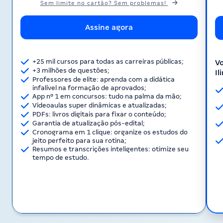
Sem limite no cartão? Sem problemas!
Assine agora
+25 mil cursos para todas as carreiras públicas;
Vo
+3 milhões de questões;
Il
Professores de elite: aprenda com a didática
infalível na formação de aprovados;
App nº 1 em concursos: tudo na palma da mão;
Videoaulas super dinâmicas e atualizadas;
PDFs: livros digitais para fixar o conteúdo;
Garantia de atualização pós-edital;
Cronograma em 1 clique: organize os estudos do
jeito perfeito para sua rotina;
Resumos e transcrições inteligentes: otimize seu
tempo de estudo.