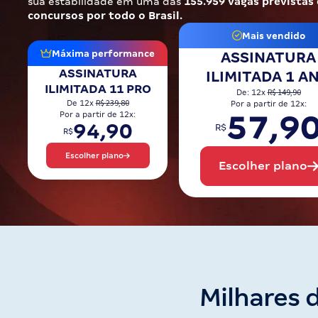
sua estabilidade em uma das
155.959 vagas previstas
Pós
concursos por todo o Brasil.
Mais vendido
Graduação
Máxima performance
ASSINATURA
ASSINATURA
ILIMITADA 1 A
OAB
ILIMITADA 11 PRO
R$ 149,90
De: 12x
R$ 239,80
De 12x
Por a partir de 12x:
Mentorias
57,9
Por a partir de 12x:
94,90
R$
R$
Questões grátis
Escolher plano
Escolher plano
Conteúdo gratuito
Blog
Aprovados
Atendimento
Milhares 