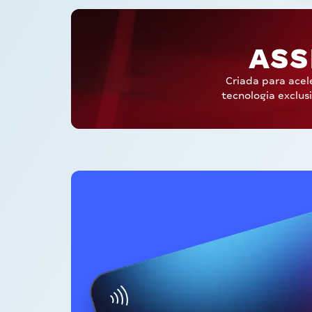
ASS
Criada para acel
tecnologia exclus