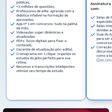
públicas;
Assinatura 
+3 milhões de questões;
com:
Professores de elite: aprenda com a
didática infalível na formação de
Salas de 
aprovados;
especiali
App nº 1 em concursos: tudo na palma
Salas Int
da mão;
dúvidas a
Videoaulas super dinâmicas e
Guia do A
atualizadas;
para ser 
PDFs: livros digitais para fixar o
concurso
conteúdo;
Correção 
Garantia de atualização pós-edital;
discursi
Cronograma em 1 clique: organize os
como a ba
estudos do jeito perfeito para sua
ver regr
rotina;
Resumos e transcrições inteligentes:
otimize seu tempo de estudo.