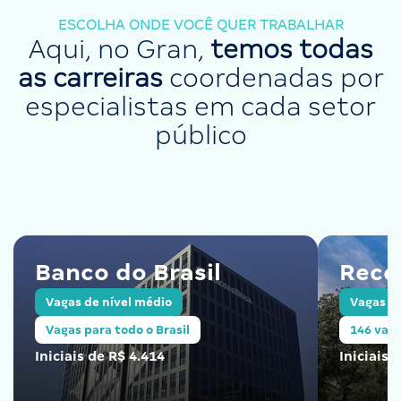
ESCOLHA ONDE VOCÊ QUER TRABALHAR
Aqui, no Gran,
temos todas
as carreiras
coordenadas por
especialistas em cada setor
público
Banco do Brasil
Rece
Vagas de nível médio
Vagas de
Vagas para todo o Brasil
146 vaga
Iniciais de R$ 4.414
Iniciais 