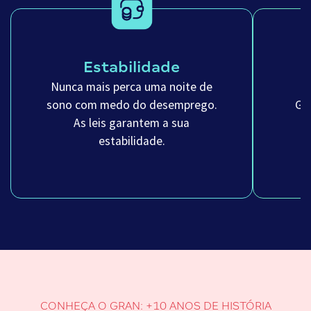
Estabilidade
Nunca mais perca uma noite de
sono com medo do desemprego.
Ga
As leis garantem a sua
m
estabilidade.
CONHEÇA O GRAN: +10 ANOS DE HISTÓRIA