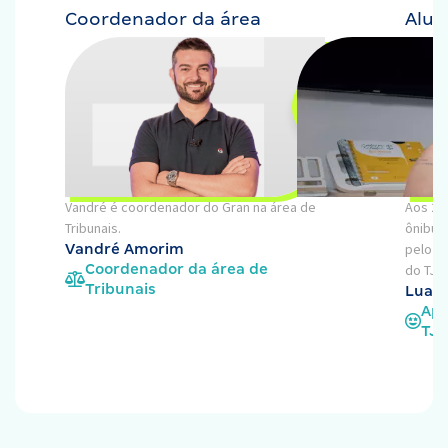
Coordenador da área
Alu
Vandré é coordenador do Gran na área de
Aos 27
Tribunais.
ônibus
pelo c
Vandré Amorim
Coordenador da área de
do TJSP
Tribunais
Luana
Apr
TJS