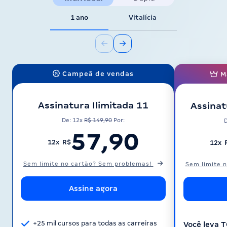
1 ano
Vitalícia
Campeã de vendas
M
Assinatura Ilimitada 11
Assinat
De: 12x
R$ 149,90
Por:
57,90
12x R$
12x 
Sem limite no cartão? Sem problemas!
Sem limite 
Assine agora
+25 mil cursos para todas as carreiras
Você leva 