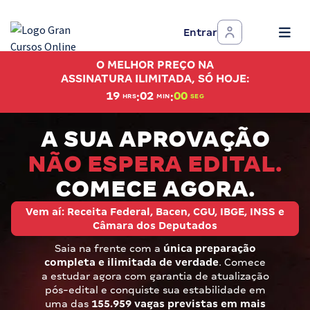
Entrar
Assinatura Ilimitada 11
O MELHOR PREÇO NA
Acesso a todos os cursos. Teste grátis por 7 dias!
ASSINATURA ILIMITADA, SÓ HOJE:
:
:
19
01
58
HRS
MIN
SEG
Assinatura OAB Até Passar
Acesso ilimitado a toda preparação para o Exame da
A SUA APROVAÇÃO
Ordem, até você passar!
NÃO ESPERA EDITAL.
Residências Multiprofissionais
COMECE AGORA.
Preparação completa e intensiva para as principais
residências em saúde do Brasil
Vem aí: Receita Federal, Bacen, CGU, IBGE, INSS e
Câmara dos Deputados
Concursos
Saia na frente com a
única preparação
completa e ilimitada de verdade
. Comece
Assinatura Ilimitada
a estudar agora com garantia de atualização
pós-edital e conquiste sua estabilidade em
Cursos 20% OFF
uma das
155.959 vagas previstas em mais