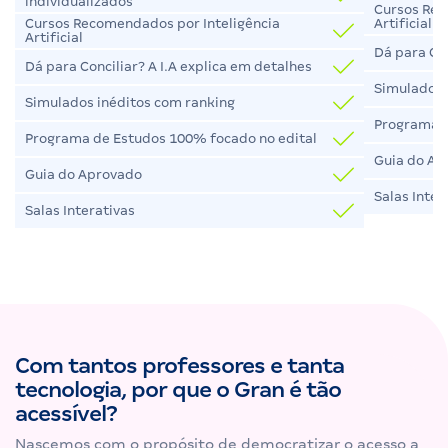
individualizados
Cursos Rec
Artificial
Cursos Recomendados por Inteligência
Artificial
Dá para Con
Dá para Conciliar? A I.A explica em detalhes
Simulados 
Simulados inéditos com ranking
Programa d
Programa de Estudos 100% focado no edital
Guia do Ap
Guia do Aprovado
Salas Inter
Salas Interativas
Com tantos professores e tanta
tecnologia, por que o Gran é tão
acessível?
Nascemos com o propósito de democratizar o acesso a