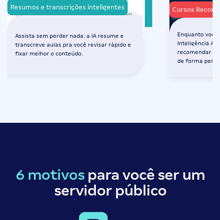
Resumos e transcrições inteligentes
Cursos Recom
Enquanto você 
Assista sem perder nada: a IA resume e
Inteligência Art
transcreve aulas pra você revisar rápido e
recomendar os 
fixar melhor o conteúdo.
de forma perso
6 motivos
para você ser um
servidor público