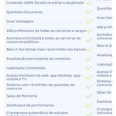
Conteúdo 100% focado no edital e atualizado
Questões D
Questões Discursivas
Gran Vant
Gran Vantagens
600 profess
600 professores de todas as carreiras e cargos
Assinatura 
concursos 
Assinatura ilimitada a todas as carreiras de
concursos públicos
Raio-X dos
Raio-X dos temas mais recorrentes nas bancas
Atualizaçã
Atualização permanente de conteúdo
Legislaçã
Legislação Comentada
Acesso ili
mobile e T
Acesso ilimitado via web, app desktop, app
mobile e TV
Sistema co
concurso
Sistema com +3 milhões de questões de
concurso
Salas de M
Salas de Mentoria
Dashboard
Dashboard de performance
Cronogram
individual
Cronograma automático de estudos