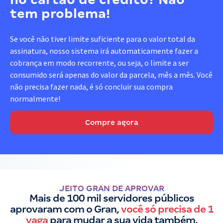
tem problema!
Se você não tiver limite suficiente para o valor total da
assinatura, nosso sistema irá automaticamente fazer a
cobrança em modo recorrente, ou seja, o limite a ser
consumido será apenas do valor da parcela, mês a mês. Você
não precisa fazer nada, é só concluir sua compra
normalmente!
Compre agora
JEITO GRAN DE APROVAR
Mais de 100 mil servidores públicos
aprovaram com o Gran,
você só precisa de 1
vaga
para mudar a sua vida também.