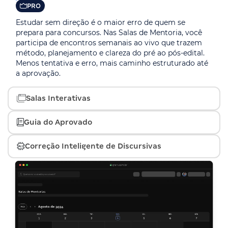
PRO
Estudar sem direção é o maior erro de quem se
prepara para concursos. Nas Salas de Mentoria, você
participa de encontros semanais ao vivo que trazem
método, planejamento e clareza do pré ao pós-edital.
Menos tentativa e erro, mais caminho estruturado até
a aprovação.
Salas Interativas
PRO
Guia do Aprovado
Um ambiente genérico atrapalha o foco. Nas Salas
PRO
Interativas, você imerge em pontos centrais dos seus
Correção Inteligente de Discursivas
estudos por edital, disciplina ou objetivo, em um
Não basta estudar muito, é preciso estudar certo. O
espaço exclusivo. Mais concentração, menos
PRO
Guia do Aprovado mostra o que priorizar em cada fase
distrações.
da preparação, com técnicas de quem já passou. Mais
A fase discursiva é onde a maioria reprova. Aqui, você
clareza, menos dúvidas e decisões melhores no estudo.
escreve sua resposta e recebe, em segundos,
pontuação e feedback detalhado com critérios reais da
banca. Evolua sua escrita com precisão e segurança.