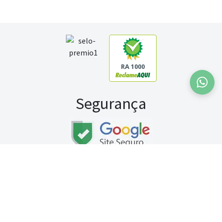
RA 1000
Segurança
Fale conosco:
WhatsApp
Seg a sex (exceto feriados) / das 8h às 20h
Sábado (9h às 13h)