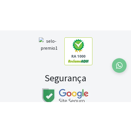
RA 1000
Segurança
Fale conosco:
WhatsApp
Seg a sex (exceto feriados) / das 8h às 20h
Sábado (9h às 13h)