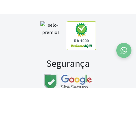
RA 1000
Segurança
Fale conosco:
WhatsApp
Seg a sex (exceto feriados) / das 8h às 20h
Sábado (9h às 13h)