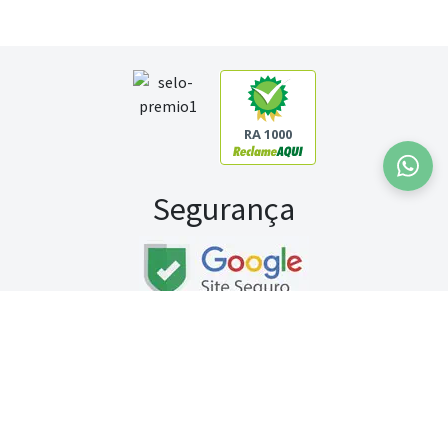
RA 1000
Segurança
Fale conosco:
WhatsApp
Seg a sex (exceto feriados) / das 8h às 20h
Sábado (9h às 13h)