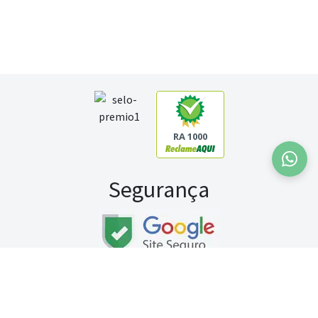
RA 1000
Segurança
Fale conosco:
WhatsApp
Seg a sex (exceto feriados) / das 8h às 20h
Sábado (9h às 13h)