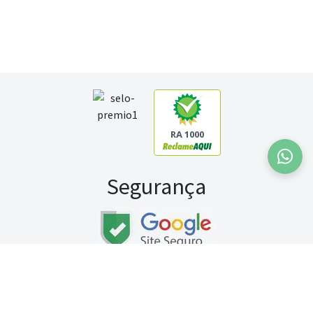
RA 1000
Segurança
Fale conosco:
WhatsApp
Seg a sex (exceto feriados) / das 8h às 20h
Sábado (9h às 13h)