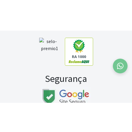
RA 1000
Segurança
Fale conosco:
WhatsApp
Seg a sex (exceto feriados) / das 8h às 20h
Sábado (9h às 13h)