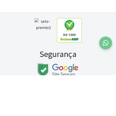
RA 1000
Segurança
Fale conosco:
WhatsApp
Seg a sex (exceto feriados) / das 8h às 20h
Sábado (9h às 13h)