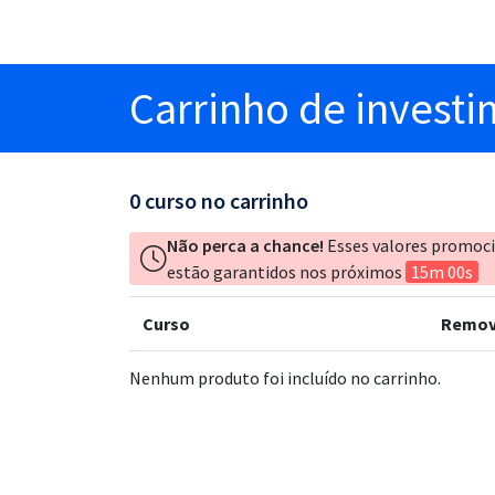
Carrinho
de invest
0
curso no carrinho
Não perca a chance!
Esses valores promoc
estão garantidos nos próximos
15m 00s
Curso
Remov
Nenhum produto foi incluído no carrinho.