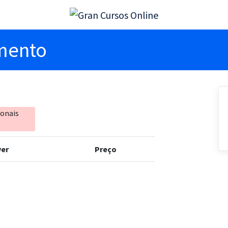
imento
ionais
er
Preço