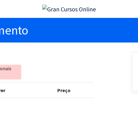
imento
ionais
er
Preço