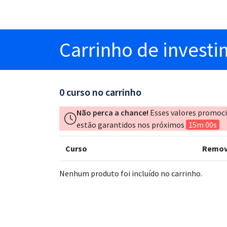
Carrinho
de invest
0
curso no carrinho
Não perca a chance!
Esses valores promoc
estão garantidos nos próximos
15m 00s
Curso
Remov
Nenhum produto foi incluído no carrinho.