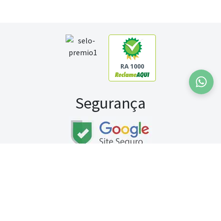
RA 1000
Segurança
Fale conosco:
WhatsApp
Seg a sex (exceto feriados) / das 8h às 20h
Sábado (9h às 13h)