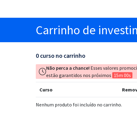
Carrinho
de invest
0
curso no carrinho
Não perca a chance!
Esses valores promoc
estão garantidos nos próximos
15m 00s
Curso
Remov
Nenhum produto foi incluído no carrinho.