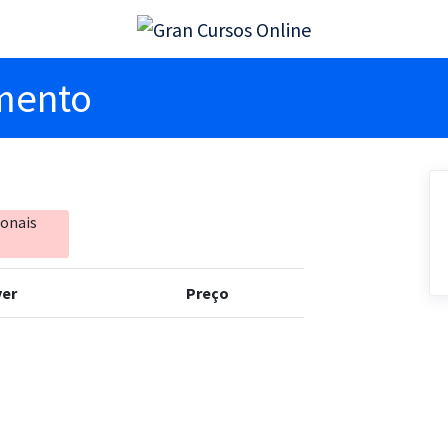
imento
ionais
er
Preço