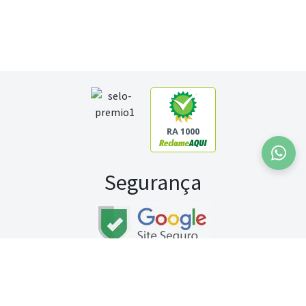
RA 1000
Segurança
Fale conosco:
WhatsApp
Seg a sex (exceto feriados) / das 8h às 20h
Sábado (9h às 13h)