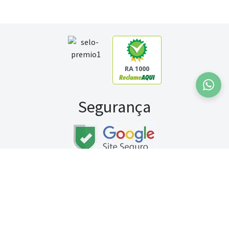
RA 1000
Segurança
Fale conosco:
WhatsApp
Seg a sex (exceto feriados) / das 8h às 20h
Sábado (9h às 13h)