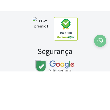
RA 1000
Segurança
Fale conosco:
WhatsApp
Seg a sex (exceto feriados) / das 8h às 20h
Sábado (9h às 13h)