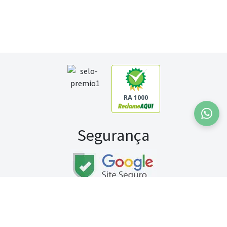
RA 1000
Segurança
Fale conosco:
WhatsApp
Seg a sex (exceto feriados) / das 8h às 20h
Sábado (9h às 13h)