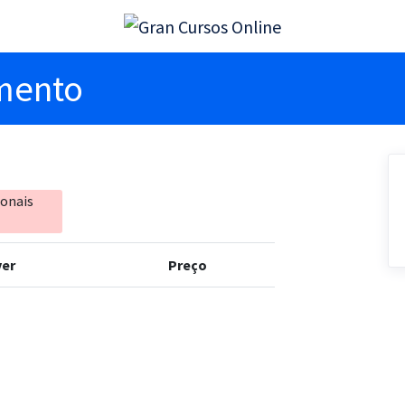
imento
ionais
er
Preço