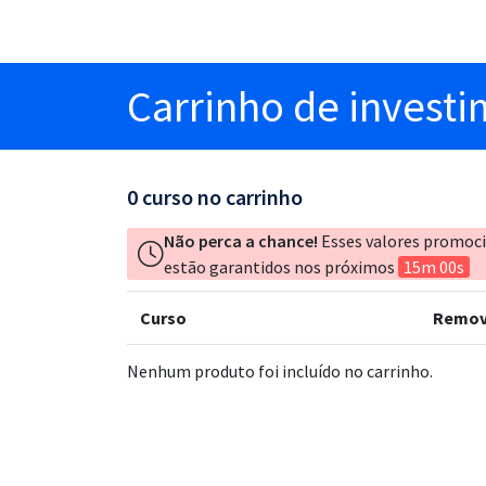
Carrinho
de invest
0
curso no carrinho
Não perca a chance!
Esses valores promoc
estão garantidos nos próximos
15m 00s
Curso
Remov
Nenhum produto foi incluído no carrinho.