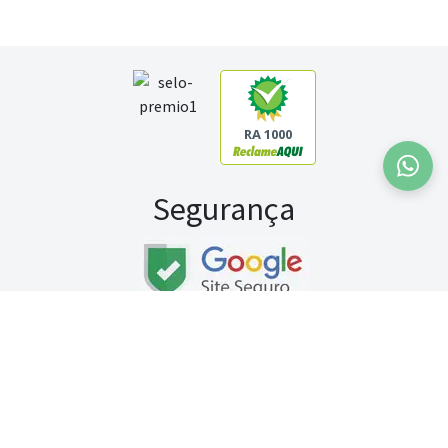
RA 1000
Segurança
Fale conosco:
WhatsApp
Seg a sex (exceto feriados) / das 8h às 20h
Sábado (9h às 13h)