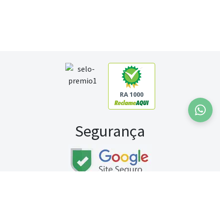
RA 1000
Segurança
Fale conosco:
WhatsApp
Seg a sex (exceto feriados) / das 8h às 20h
Sábado (9h às 13h)