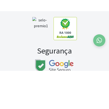
RA 1000
Segurança
Fale conosco:
WhatsApp
Seg a sex (exceto feriados) / das 8h às 20h
Sábado (9h às 13h)