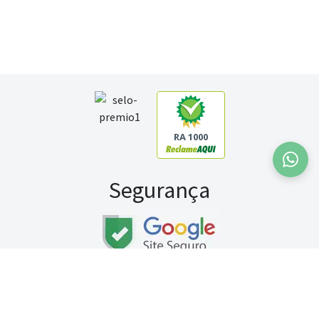
RA 1000
Segurança
Fale conosco:
WhatsApp
Seg a sex (exceto feriados) / das 8h às 20h
Sábado (9h às 13h)