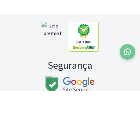
RA 1000
Segurança
Fale conosco:
WhatsApp
Seg a sex (exceto feriados) / das 8h às 20h
Sábado (9h às 13h)