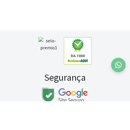
RA 1000
Segurança
Fale conosco:
WhatsApp
Seg a sex (exceto feriados) / das 8h às 20h
Sábado (9h às 13h)