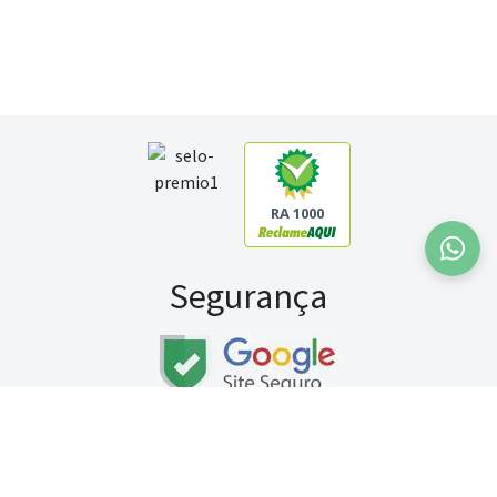
RA 1000
Segurança
Fale conosco:
WhatsApp
Seg a sex (exceto feriados) / das 8h às 20h
Sábado (9h às 13h)