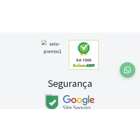
RA 1000
Segurança
Fale conosco:
WhatsApp
Seg a sex (exceto feriados) / das 8h às 20h
Sábado (9h às 13h)