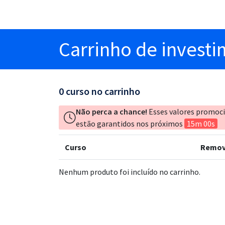
Carrinho
de invest
0
curso no carrinho
Não perca a chance!
Esses valores promoc
estão garantidos nos próximos
15m 00s
Curso
Remov
Nenhum produto foi incluído no carrinho.