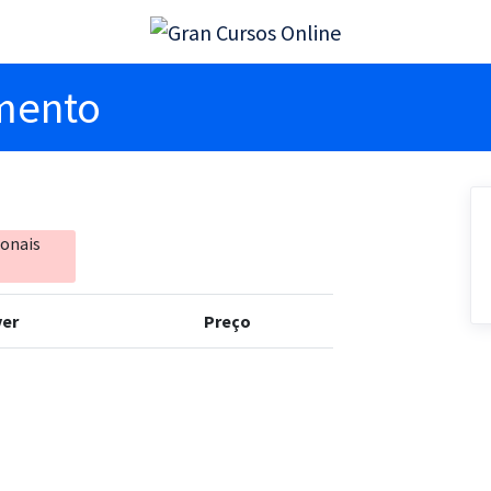
imento
ionais
er
Preço