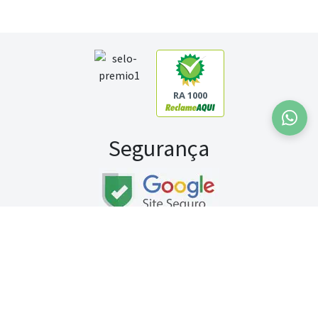
RA 1000
Segurança
Fale conosco:
WhatsApp
Seg a sex (exceto feriados) / das 8h às 20h
Sábado (9h às 13h)