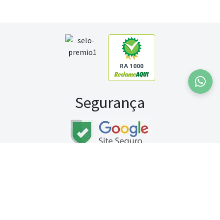
RA 1000
Segurança
Fale conosco:
WhatsApp
Seg a sex (exceto feriados) / das 8h às 20h
Sábado (9h às 13h)