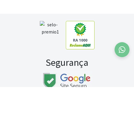
RA 1000
Segurança
Fale conosco:
WhatsApp
Seg a sex (exceto feriados) / das 8h às 20h
Sábado (9h às 13h)