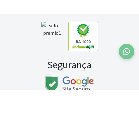
RA 1000
Segurança
Fale conosco:
WhatsApp
Seg a sex (exceto feriados) / das 8h às 20h
Sábado (9h às 13h)