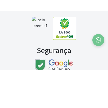
RA 1000
Segurança
Fale conosco:
WhatsApp
Seg a sex (exceto feriados) / das 8h às 20h
Sábado (9h às 13h)