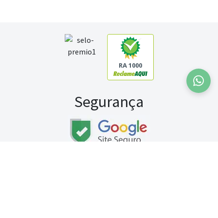
RA 1000
Segurança
Fale conosco:
WhatsApp
Seg a sex (exceto feriados) / das 8h às 20h
Sábado (9h às 13h)