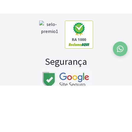
RA 1000
Segurança
Fale conosco:
WhatsApp
Seg a sex (exceto feriados) / das 8h às 20h
Sábado (9h às 13h)