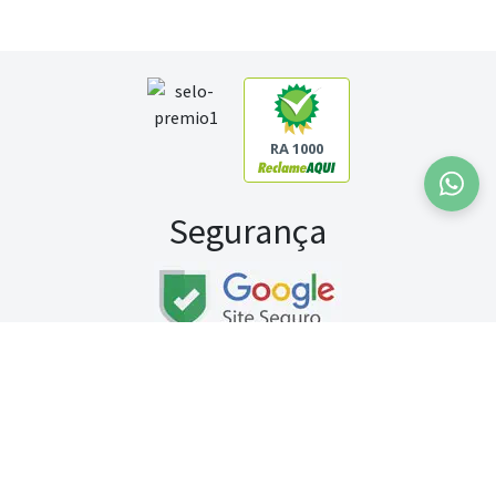
RA 1000
Segurança
Fale conosco:
WhatsApp
Seg a sex (exceto feriados) / das 8h às 20h
Sábado (9h às 13h)