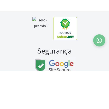
RA 1000
Segurança
Fale conosco:
WhatsApp
Seg a sex (exceto feriados) / das 8h às 20h
Sábado (9h às 13h)