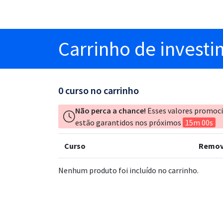
Carrinho
de invest
0
curso no carrinho
Não perca a chance!
Esses valores promoc
estão garantidos nos próximos
15m 00s
Curso
Remov
Nenhum produto foi incluído no carrinho.