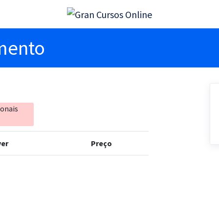
imento
ionais
er
Preço