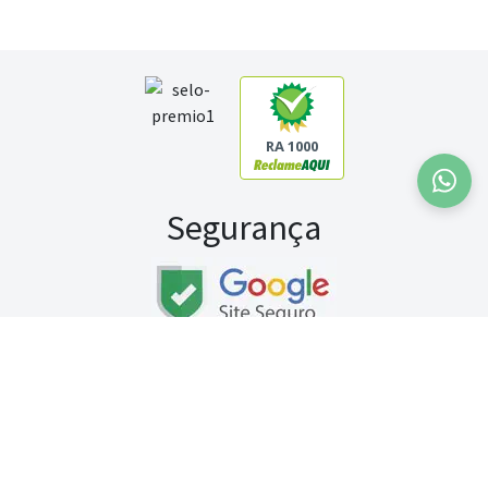
RA 1000
Segurança
Fale conosco:
WhatsApp
Seg a sex (exceto feriados) / das 8h às 20h
Sábado (9h às 13h)