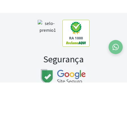
RA 1000
Segurança
Fale conosco:
WhatsApp
Seg a sex (exceto feriados) / das 8h às 20h
Sábado (9h às 13h)