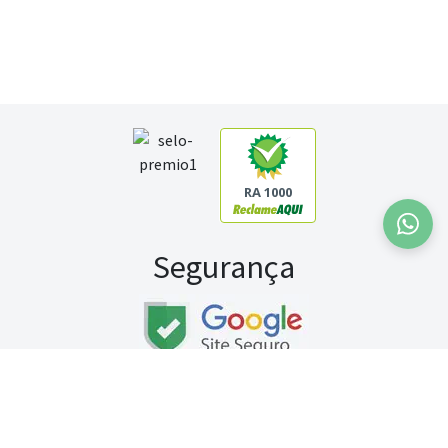
RA 1000
Segurança
Fale conosco:
WhatsApp
Seg a sex (exceto feriados) / das 8h às 20h
Sábado (9h às 13h)