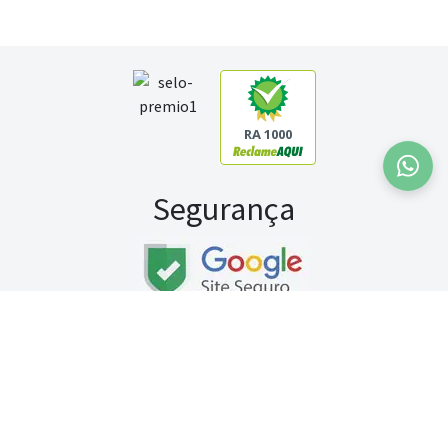
RA 1000
Segurança
Fale conosco:
WhatsApp
Seg a sex (exceto feriados) / das 8h às 20h
Sábado (9h às 13h)