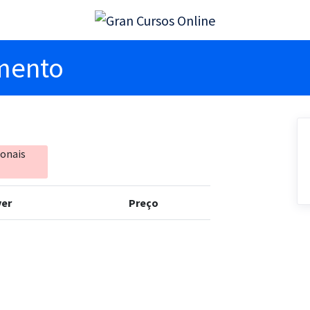
imento
ionais
er
Preço