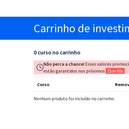
Carrinho
de invest
0
curso no carrinho
Não perca a chance!
Esses valores promoc
estão garantidos nos próximos
15m 00s
Curso
Remov
Nenhum produto foi incluído no carrinho.