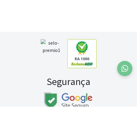
RA 1000
Segurança
Fale conosco:
WhatsApp
Seg a sex (exceto feriados) / das 8h às 20h
Sábado (9h às 13h)