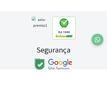
RA 1000
Segurança
Fale conosco:
WhatsApp
Seg a sex (exceto feriados) / das 8h às 20h
Sábado (9h às 13h)