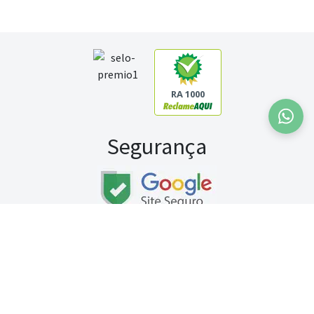
RA 1000
Segurança
Fale conosco:
WhatsApp
Seg a sex (exceto feriados) / das 8h às 20h
Sábado (9h às 13h)