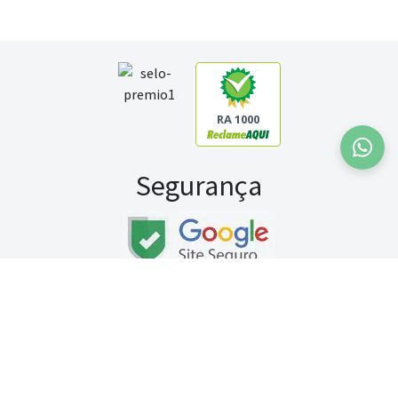
RA 1000
Segurança
Fale conosco:
WhatsApp
Seg a sex (exceto feriados) / das 8h às 20h
Sábado (9h às 13h)