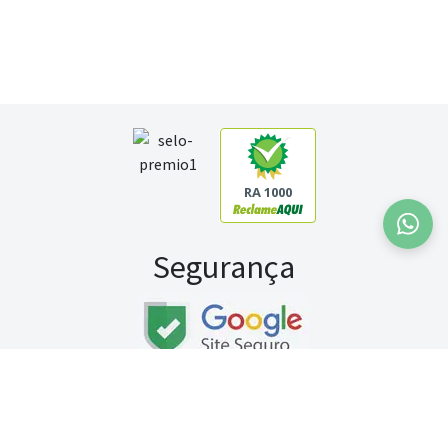
RA 1000
Segurança
Fale conosco:
WhatsApp
Seg a sex (exceto feriados) / das 8h às 20h
Sábado (9h às 13h)