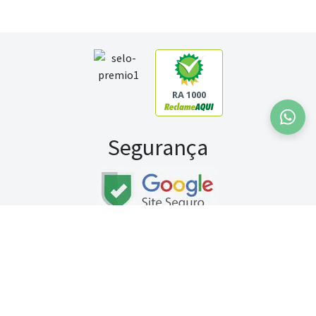
RA 1000
Segurança
Fale conosco:
WhatsApp
Seg a sex (exceto feriados) / das 8h às 20h
Sábado (9h às 13h)